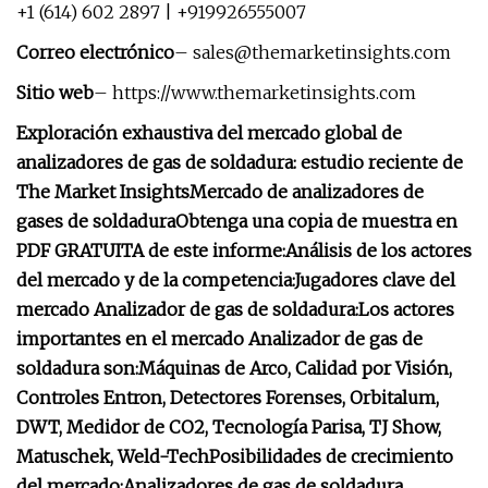
+1 (614) 602 2897 | +919926555007
Correo electrónico
–
sales@themarketinsights.com
Sitio web
– https://www.themarketinsights.com
Exploración exhaustiva del mercado global de
analizadores de gas de soldadura: estudio reciente de
The Market Insights
Mercado de analizadores de
gases de soldadura
Obtenga una copia de muestra en
PDF GRATUITA de este informe:
Análisis de los actores
del mercado y de la competencia:
Jugadores clave del
mercado Analizador de gas de soldadura:
Los actores
importantes en el mercado Analizador de gas de
soldadura son:
Máquinas de Arco, Calidad por Visión,
Controles Entron, Detectores Forenses, Orbitalum,
DWT, Medidor de CO2, Tecnología Parisa, TJ Show,
Matuschek, Weld-Tech
Posibilidades de crecimiento
del mercado:
Analizadores de gas de soldadura