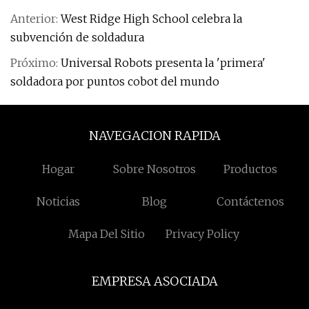
Anterior:
West Ridge High School celebra la
subvención de soldadura
Próximo:
Universal Robots presenta la 'primera'
soldadora por puntos cobot del mundo
NAVEGACION RAPIDA
Hogar
Sobre Nosotros
Productos
Noticias
Blog
Contáctenos
Mapa Del Sitio
Privacy Policy
EMPRESA ASOCIADA