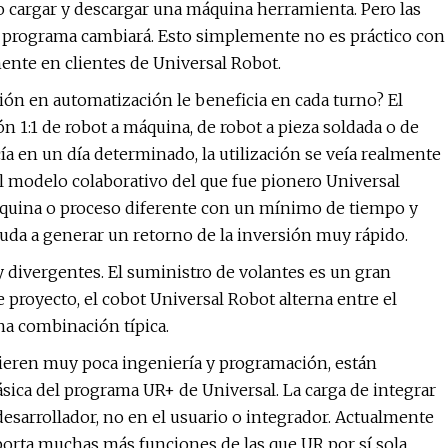
 cargar y descargar una máquina herramienta. Pero las
l programa cambiará. Esto simplemente no es práctico con
mente en clientes de Universal Robot.
sión en automatización le beneficia en cada turno? El
n 1:1 de robot a máquina, de robot a pieza soldada o de
ía en un día determinado, la utilización se veía realmente
l modelo colaborativo del que fue pionero Universal
quina o proceso diferente con un mínimo de tiempo y
ayuda a generar un retorno de la inversión muy rápido.
y divergentes. El suministro de volantes es un gran
e proyecto, el cobot Universal Robot alterna entre el
na combinación típica.
uieren muy poca ingeniería y programación, están
ásica del programa UR+ de Universal. La carga de integrar
desarrollador, no en el usuario o integrador. Actualmente
orta muchas más funciones de las que UR por sí sola