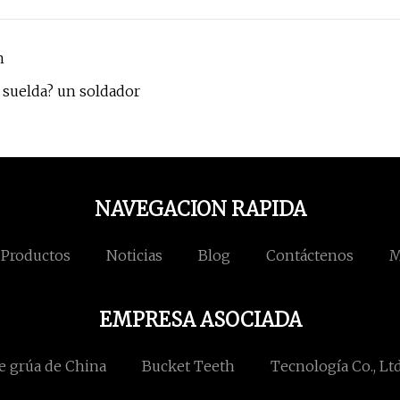
n
 suelda? un soldador
NAVEGACION RAPIDA
Productos
Noticias
Blog
Contáctenos
M
EMPRESA ASOCIADA
de grúa de China
Bucket Teeth
Tecnología Co., L