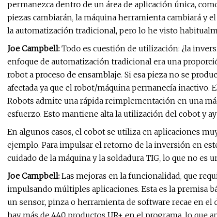
permanezca dentro de un área de aplicación única, como
piezas cambiarán, la máquina herramienta cambiará y e
la automatización tradicional, pero lo he visto habitual
Joe Campbell:
Todo es cuestión de utilización: ¿la inver
enfoque de automatización tradicional era una proporció
robot a proceso de ensamblaje. Si esa pieza no se produc
afectada ya que el robot/máquina permanecía inactivo. E
Robots admite una rápida reimplementación en una má
esfuerzo. Esto mantiene alta la utilización del cobot y 
En algunos casos, el cobot se utiliza en aplicaciones mu
ejemplo. Para impulsar el retorno de la inversión en est
cuidado de la máquina y la soldadura TIG, lo que no es u
Joe Campbell:
Las mejoras en la funcionalidad, que req
impulsando múltiples aplicaciones. Esta es la premisa b
un sensor, pinza o herramienta de software recae en el 
hay más de 440 productos UR+ en el programa, lo que ap